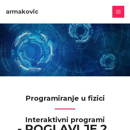
Skip
MAI
to
armakovic
content
MEN
Programiranje u fizici
Interaktivni programi
- POGLAVLJE 2