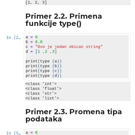
Primer 2.2. Primena
funkcije type()
a
=
6
In [2]:
b
=
6.0
c
=
"Ovo je jedan obican string"
d
=
[
1
,
2
,
3
]
print
(
type
(
a
))
print
(
type
(
b
))
print
(
type
(
c
))
print
(
type
(
d
))
<class 'int'>

<class 'float'>

<class 'str'>

Primer 2.3. Promena tipa
podataka
a
=
6
In [5]: