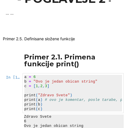
-
… …
Primer 2.5. Definisane složene funkcije
Primer 2.1. Primena
funkcije print()
a
=
6
In [1]:
b
=
"Ovo je jedan obican string"
c
=
[
1
,
2
,
3
]
print
(
"Zdravo Svete"
)
print
(
a
)
# ovo je komentar, posle tarabe, pyt
print
(
b
)
print
(
c
)
Zdravo Svete

6

Ovo je jedan obican string
