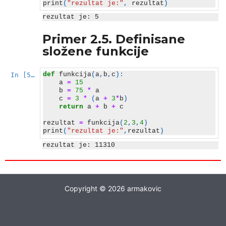
print
(
"rezultat je:"
,
rezultat
)
Primer 2.5. Definisane
složene funkcije
def
funkcija
(
a
,
b
,
c
):
In [5]:
a
=
15
b
=
75
*
a
c
=
3
*
(
a
+
3
*
b
)
return
a
+
b
+
c
rezultat
=
funkcija
(
2
,
3
,
4
)
print
(
"rezultat je:"
,
rezultat
)
Copyright © 2026 armakovic