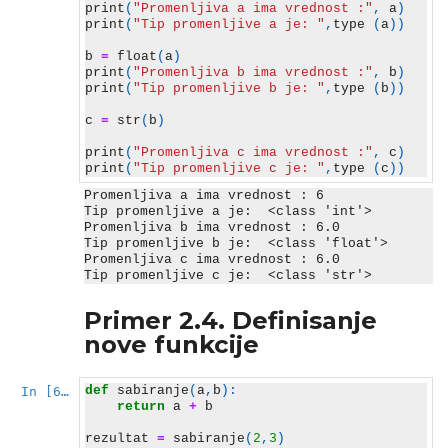
print
(
"Promenljiva a ima vrednost :"
,
a
)
print
(
"Tip promenljive a je: "
,
type
(
a
))
b
=
float
(
a
)
print
(
"Promenljiva b ima vrednost :"
,
b
)
print
(
"Tip promenljive b je: "
,
type
(
b
))
c
=
str
(
b
)
print
(
"Promenljiva c ima vrednost :"
,
c
)
print
(
"Tip promenljive c je: "
,
type
(
c
))
Promenljiva a ima vrednost : 6

Tip promenljive a je:  <class 'int'>

Promenljiva b ima vrednost : 6.0

Tip promenljive b je:  <class 'float'>

Promenljiva c ima vrednost : 6.0

Primer 2.4. Definisanje
nove funkcije
def
sabiranje
(
a
,
b
):
In [6]:
return
a
+
b
rezultat
=
sabiranje
(
2
,
3
)